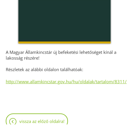
A Magyar Államkincstár új befeketési lehetőséget kínál a
lakosság részére!
Részletek az alábbi oldalon találhatóak:
http://www.allamkincstar.gov.hu/hu/oldalak/tartalom/8311/
vissza az előző oldalra!