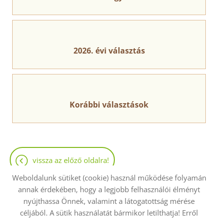
2026. évi választás
Korábbi választások
vissza az előző oldalra!
Weboldalunk sütiket (cookie) használ működése folyamán
annak érdekében, hogy a legjobb felhasználói élményt
nyújthassa Önnek, valamint a látogatottság mérése
céljából. A sütik használatát bármikor letilthatja! Erről
Oldal információk
Adatkezelési tájékoztató