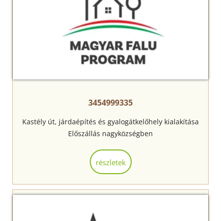
3454999335
Kastély út, járdaépítés és gyalogátkelőhely kialakítása
Előszállás nagyközségben
részletek