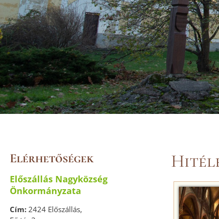
Elérhetőségek
Hitél
Előszállás Nagyközség
Önkormányzata
Cím:
2424 Előszállás,