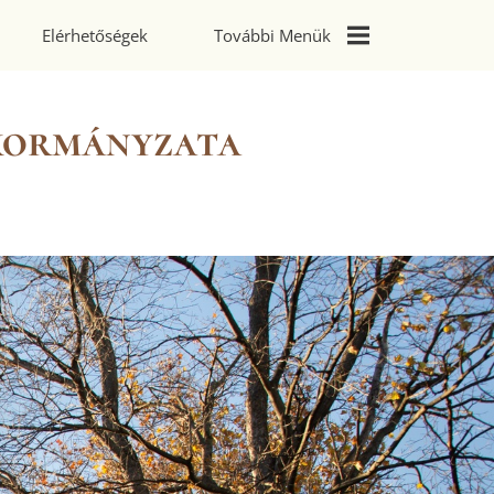
Elérhetőségek
További Menük
Galéria
kormányzata
Rendőrségi
Tájékoztatók
Civil Szervezetek
Hitélet
Széchenyi 2020
Pályázatok