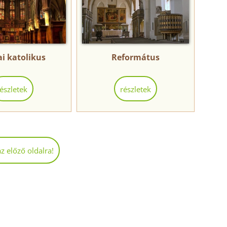
i katolikus
Református
részletek
részletek
az előző oldalra!