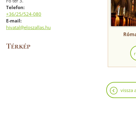
Fő tér 3.
Telefon:
+36/25/524-080
E-mail:
hivatal@eloszallas.hu
Róma
Térkép
vissza 