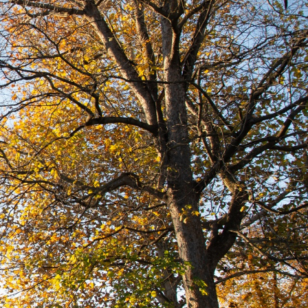
További Pályázatok
Magyar Falu
Program
Jegyzőkönyvek