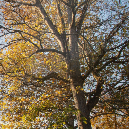
További Pályázatok
Magyar Falu
Program
Jegyzőkönyvek