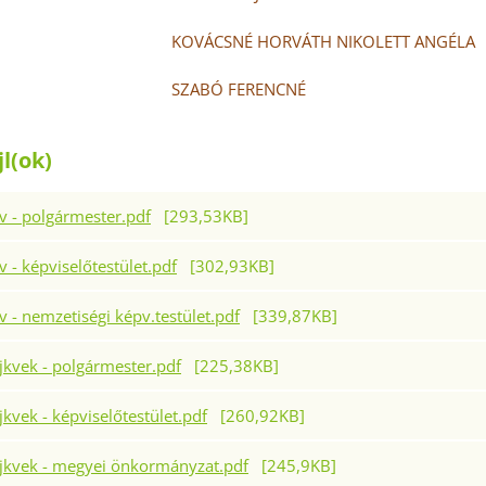
SNÉ HORVÁTH NIKOLETT ANGÉLA
BÓ FERENCNÉ
jl(ok)
v - polgármester.pdf
[293,53KB]
 - képviselőtestület.pdf
[302,93KB]
 - nemzetiségi képv.testület.pdf
[339,87KB]
jkvek - polgármester.pdf
[225,38KB]
jkvek - képviselőtestület.pdf
[260,92KB]
 jkvek - megyei önkormányzat.pdf
[245,9KB]