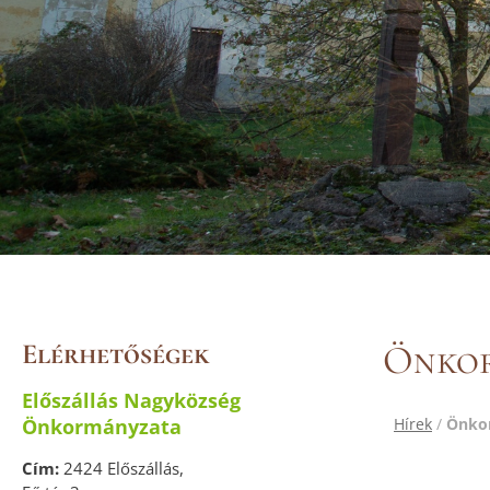
Elérhetőségek
Önkor
Előszállás Nagyközség
Önkormányzata
Hírek
/
Önkor
Cím:
2424 Előszállás,