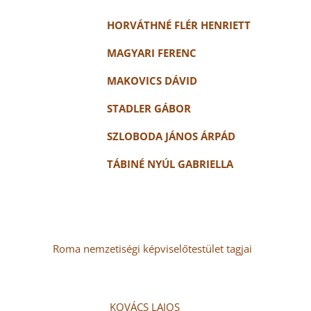
ÁTHNÉ FLÉR HENRIETT
YARI FERENC
OVICS DÁVID
DLER GÁBOR
BODA JÁNOS ÁRPÁD
NÉ NYÚL GABRIELLA
Roma nemzetiségi képviselőtestület tagjai
ÁCS LAJOS