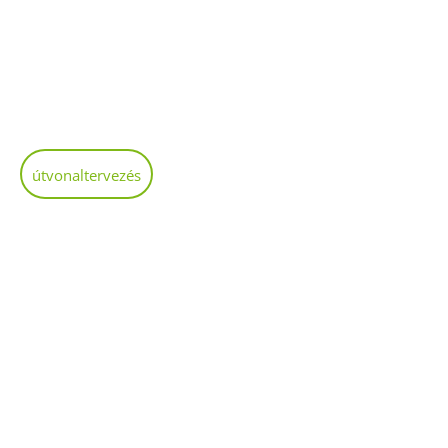
HORV
MAG
MAK
STA
útvonaltervezés
SZLO
TÁBI
KOV