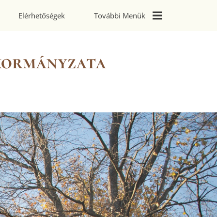
Elérhetőségek
További Menük
Galéria
kormányzata
Rendőrségi
Tájékoztatók
Civil Szervezetek
Hitélet
Széchenyi 2020
Pályázatok