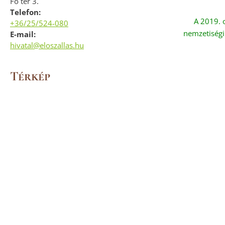
Fő tér 3.
Telefon:
A 2019. 
+36/25/524-080
nemzetiségi
E-mail:
hivatal@eloszallas.hu
Térkép