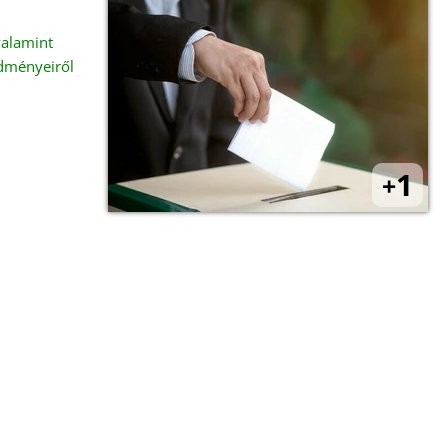
valamint
edményeiről
1
+