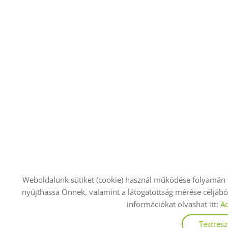
Weboldalunk sütiket (cookie) használ működése folyamán 
nyújthassa Önnek, valamint a látogatottság mérése céljából.
információkat olvashat itt:
Ad
Testres