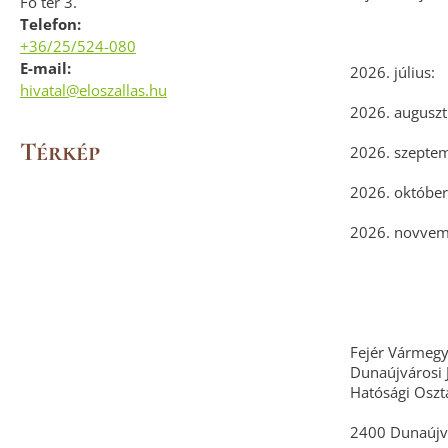
Fő tér 3.
Telefon:
+36/25/524-080
E-mail:
2026. júl
hivatal@eloszallas.hu
2026. augusz
Térkép
2026. szeptem
2026. októbe
2026. novvemb
Fejér Vármegy
Dunaújvárosi J
Hatósági Oszt
2400 Dunaújvá