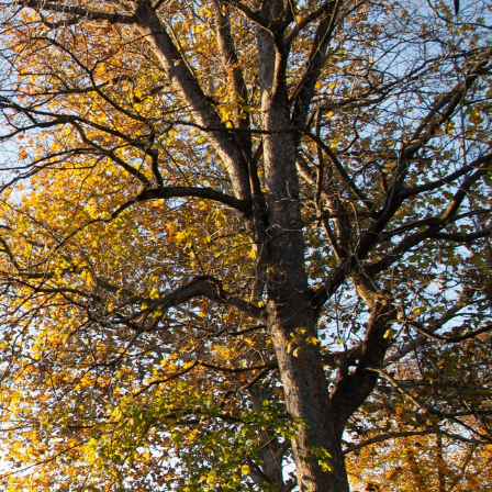
További Pályázatok
Magyar Falu
Program
Jegyzőkönyvek