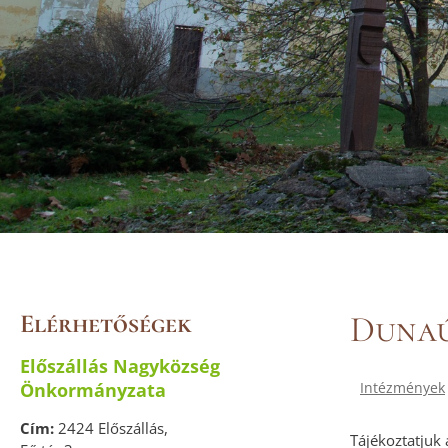
Elérhetőségek
Dunaú
Előszállás Nagyközség
Önkormányzata
Intézmények
Cím:
2424 Előszállás,
Tájékoztatjuk 