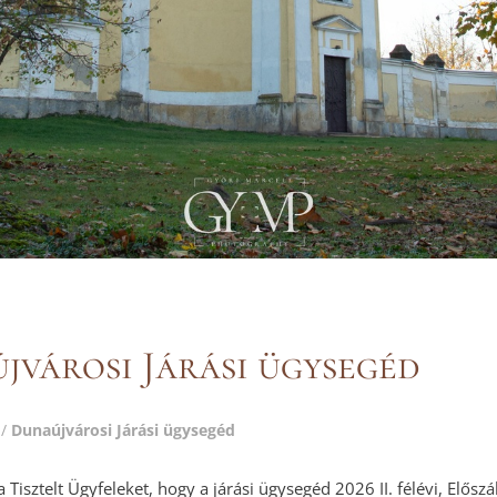
jvárosi Járási ügysegéd
/
Dunaújvárosi Járási ügysegéd
a Tisztelt Ügyfeleket, hogy a járási ügysegéd 2026 II. félévi, Előszá