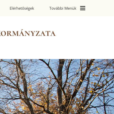
Elérhetőségek
További Menük
Galéria
kormányzata
Rendőrségi
Tájékoztatók
Civil Szervezetek
Hitélet
Széchenyi 2020
Pályázatok