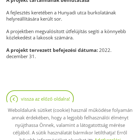
A projekt tartalmának bemutatása
A fejlesztés keretében a Hunyadi utca burkolatának
helyreállítására került sor.
A projektben megvalósított útfelújítás segíti a könnyebb
közlekedést a lakosok számára.
A projekt tervezett befejezési dátuma:
2022.
december 31.
vissza az előző oldalra!
Weboldalunk sütiket (cookie) használ működése folyamán
annak érdekében, hogy a legjobb felhasználói élményt
nyújthassa Önnek, valamint a látogatottság mérése
céljából. A sütik használatát bármikor letilthatja! Erről
Oldal információk
Adatkezelési tájékoztató