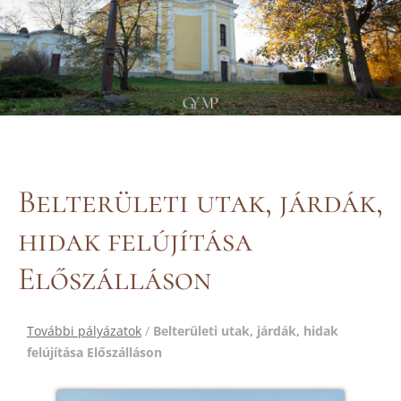
Belterületi utak, járdák,
hidak felújítása
Előszálláson
További pályázatok
/
Belterületi utak, járdák, hidak
felújítása Előszálláson