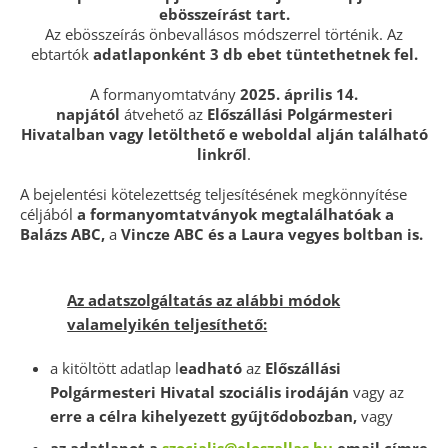
ebösszeírást tart.
Az ebösszeírás önbevallásos módszerrel történik. Az
ebtartók
adatlaponként 3 db ebet tüntethetnek fel.
A formanyomtatvány
2025. április 14.
napjától
átvehető az
Előszállási Polgármesteri
Hivatalban vagy letölthető e weboldal alján található
linkről
.
A bejelentési kötelezettség teljesítésének megkönnyítése
céljából
a formanyomtatványok megtalálhatóak
a
Balázs ABC,
a
Vincze ABC és a Laura vegyes boltban is.
Az adatszolgáltatás az alábbi módok
valamelyikén teljesíthető:
a kitöltött adatlap l
eadható
az
Előszállási
Polgármesteri Hivatal szociális irodáján
vagy az
erre a célra kihelyezett gyűjtődobozban,
vagy