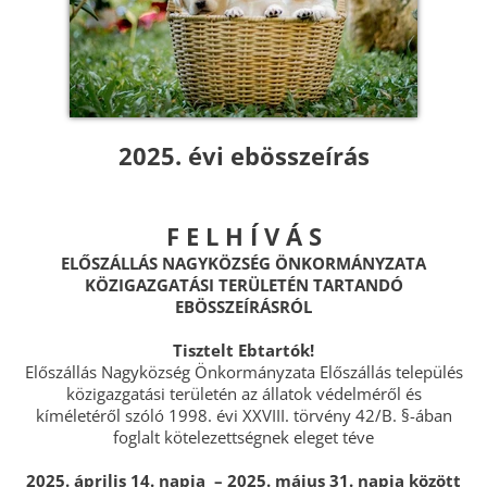
2025. évi ebösszeírás
F E L H Í V Á S
ELŐSZÁLLÁS NAGYKÖZSÉG ÖNKORMÁNYZATA
KÖZIGAZGATÁSI TERÜLETÉN TARTANDÓ
EBÖSSZEÍRÁSRÓL
Tisztelt Ebtartók!
Előszállás Nagyközség Önkormányzata Előszállás település
közigazgatási területén az állatok védelméről és
kíméletéről szóló 1998. évi XXVIII. törvény 42/B. §-ában
foglalt kötelezettségnek eleget téve
2025. április 14. napja – 2025. május 31. napja között