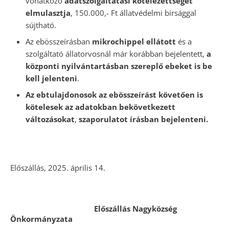
vonatkozó
adatszolgáltatási kötelezettségét
elmulasztja
, 150.000,- Ft állatvédelmi bírsággal
sújtható.
Az ebösszeírásban
mikrochippel ellátott
és a
szolgáltató állatorvosnál már korábban bejelentett,
a
központi nyilvántartásban szereplő ebeket is be
kell jelenteni
.
Az ebtulajdonosok az ebösszeírást követően is
kötelesek az adatokban bekövetkezett
változásokat
,
szaporulatot írásban bejelenteni.
Előszállás, 2025. április 14.
Előszállás Nagyközség
Önkormányzata