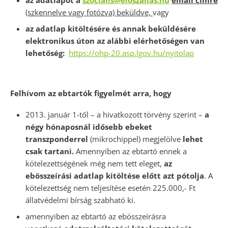
az adatlapot a
szocialis@eloszallas.hu
email címre
(szkennelve vagy fotózva) beküldve,
vagy
az adatlap kitöltésére és annak beküldésére
elektronikus úton az alábbi elérhetőségen van
lehetőség:
https://ohp-20.asp.lgov.hu/nyitolap
Felhívom az ebtartók figyelmét arra, hogy
2013. január 1-től – a hivatkozott törvény szerint –
a
négy hónaposnál idősebb ebeket
transzponderrel
(mikrochippel) megjelölve
lehet
csak tartani.
Amennyiben az ebtartó ennek a
kötelezettségének még nem tett eleget,
az
ebösszeírási adatlap kitöltése előtt azt pótolja
. A
kötelezettség nem teljesítése esetén 225.000,- Ft
állatvédelmi bírság szabható ki.
amennyiben az ebtartó az ebösszeírásra