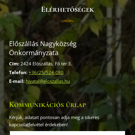
Elérhetőségek
Előszállás Nagyközség
Önkormányzata
Cím:
2424 Előszállás, Fő tér 3.
Telefon:
+36/25/524-080
E-mail:
hivatal@eloszallas.hu
Kommunikációs űrlap
Kérjük, adatait pontosan adja meg a sikeres
kapcsolatfelvétel érdekében!