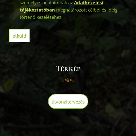
személyes adataimnak az
Adatkezelési
tájékoztatóban
meghatározott célból és ideig
történő kezeléséhez.
elküld
Térkép
útvonaltervezés