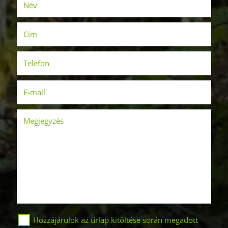
Név
(kötelező)
Cím
Telefon
(kötelező)
E-mail
(kötelező)
Megjegyzés
Hozzájárulok az űrlap kitöltése során megadott